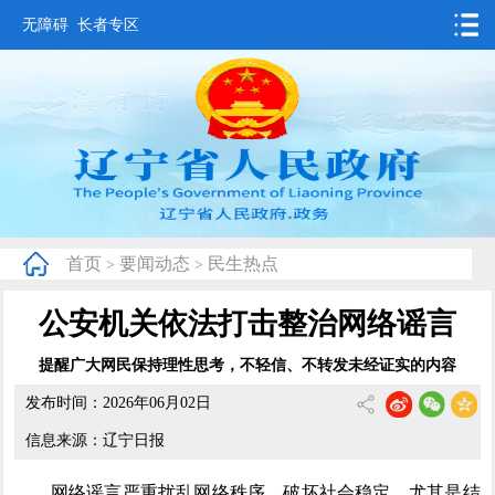
无障碍
长者专区
首页
要闻动态
政务公开
办事服务
首页
要闻动态
民生热点
>
>
互动交流
公安机关依法打击整治网络谣言
数据发布
提醒广大网民保持理性思考，不轻信、不转发未经证实的内容
省情概况
发布时间：2026年06月02日
信息来源：辽宁日报
网络谣言严重扰乱网络秩序、破坏社会稳定，尤其是结