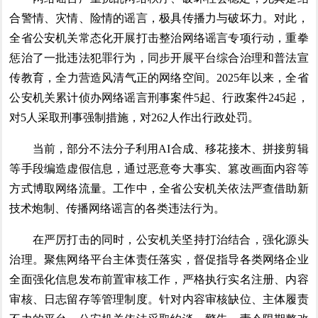
合警情、灾情、险情的谣言，极具传播力与破坏力。对此，
全省公安机关常态化开展打击整治网络谣言专项行动，重拳
惩治了一批违法犯罪行为，同步开展平台综合治理和普法宣
传教育，全力营造风清气正的网络空间。2025年以来，全省
公安机关累计侦办网络谣言刑事案件5起、行政案件245起，
对5人采取刑事强制措施，对262人作出行政处罚。
当前，部分不法分子利用AI合成、移花接木、拼接剪辑
等手段编造虚假信息，通过恶意夸大事实、篡改画面内容等
方式博取网络流量。工作中，全省公安机关依法严查借助新
技术炮制、传播网络谣言的各类违法行为。
在严厉打击的同时，公安机关坚持打治结合，强化源头
治理。聚焦网络平台主体责任落实，督促指导各类网络企业
全面强化信息发布前置审核工作，严格执行实名注册、内容
审核、日志留存等管理制度。针对内容审核缺位、主体履责