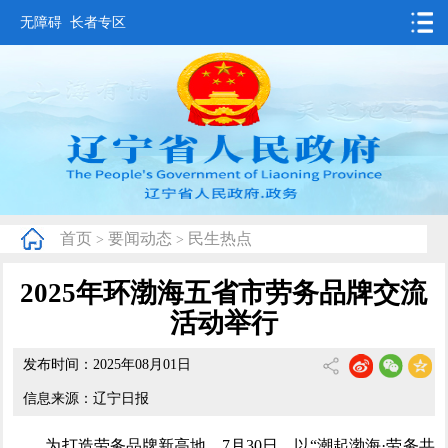
无障碍
长者专区
首页
要闻动态
政务公开
办事服务
首页
要闻动态
民生热点
>
>
互动交流
2025年环渤海五省市劳务品牌交流
数据发布
活动举行
省情概况
发布时间：2025年08月01日
信息来源：辽宁日报
为打造劳务品牌新高地，7月30日，以“潮起渤海·劳务共