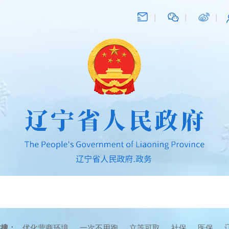
在搜：
优化营商环境
一次不用跑
立等可取
社保
医保