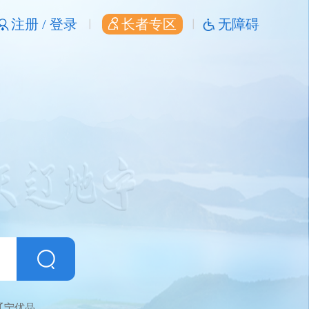
注册 /
登录
长者专区
无障碍
辽宁优品