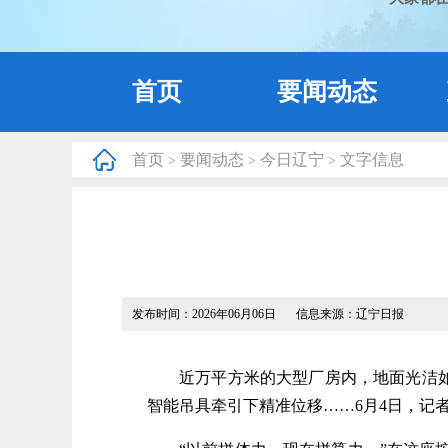
首页
要闻动态
首页
要闻动态
今日辽宁
文字信息
>
>
>
发布时间：2026年06月06日
信息来源：辽宁日报
近万平方米的大型厂房内，地面光洁如镜
智能吊具牵引下精准位移……6月4日，记