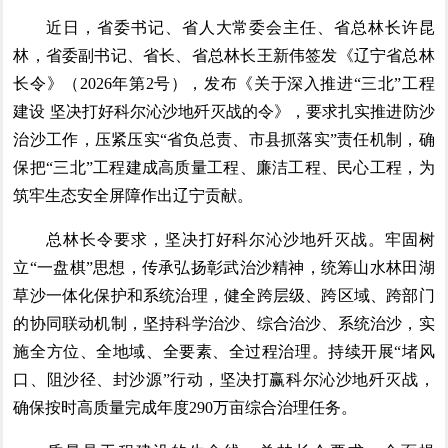
近日，省委书记、省人大常委会主任、省总林长许昆
林，省委副书记、省长、省总林长王新伟签发《辽宁省总林
长令》（2026年第2号），发布《关于深入推进“三北”工程
建设 坚决打好科尔沁沙地歼灭战的令》，要求扎实推进防沙
治沙工作，压紧压实“省负总责、市县抓落实”责任机制，确
保把“三北”工程建成高质量工程、廉洁工程、民心工程，为
筑牢生态安全屏障作出辽宁贡献。
总林长令要求，坚决打好科尔沁沙地歼灭战。牢固树
立“一盘棋”思想，传承弘扬彰武治沙精神，统筹山水林田湖
草沙一体化保护和系统治理，健全跨层级、跨区域、跨部门
的协同联动机制，坚持科学治沙、综合治沙、系统治沙，实
施全方位、全地域、全要素、全过程治理。持续开展“堵风
口、阻沙径、封沙源”行动，坚决打赢科尔沁沙地歼灭战，
确保按时高质量完成年度290万亩综合治理任务。