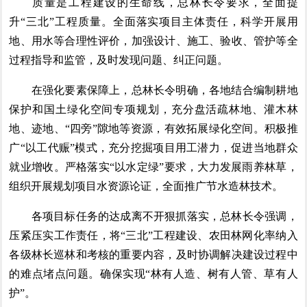
质量是工程建设的生命线，总林长令要求，全面提
升“三北”工程质量。全面落实项目主体责任，科学开展用
地、用水等合理性评价，加强设计、施工、验收、管护等全
过程指导和监管，及时发现问题、纠正问题。
在强化要素保障上，总林长令明确，各地结合编制耕地
保护和国土绿化空间专项规划，充分盘活疏林地、灌木林
地、迹地、“四旁”隙地等资源，有效拓展绿化空间。积极推
广“以工代赈”模式，充分挖掘项目用工潜力，促进当地群众
就业增收。严格落实“以水定绿”要求，大力发展雨养林草，
组织开展规划项目水资源论证，全面推广节水造林技术。
各项目标任务的达成离不开狠抓落实，总林长令强调，
压紧压实工作责任，将“三北”工程建设、农田林网化率纳入
各级林长巡林和考核的重要内容，及时协调解决建设过程中
的难点堵点问题。确保实现“林有人造、树有人管、草有人
护”。