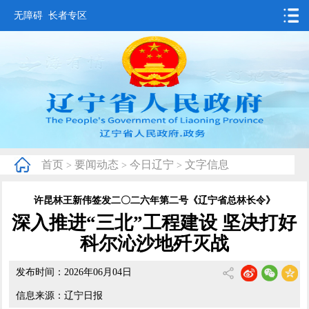
无障碍
长者专区
首页
要闻动态
政务公开
办事服务
首页
要闻动态
今日辽宁
文字信息
>
>
>
互动交流
许昆林王新伟签发二〇二六年第二号《辽宁省总林长令》
数据发布
深入推进“三北”工程建设 坚决打好
省情概况
科尔沁沙地歼灭战
发布时间：2026年06月04日
信息来源：辽宁日报