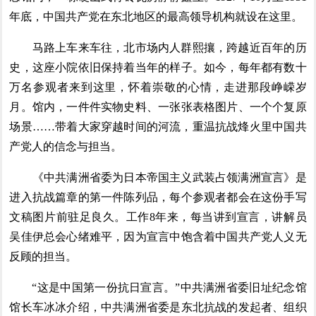
年底，中国共产党在东北地区的最高领导机构就设在这里。
马路上车来车往，北市场内人群熙攘，跨越近百年的历
史，这座小院依旧保持着当年的样子。如今，每年都有数十
万名参观者来到这里，怀着崇敬的心情，走进那段峥嵘岁
月。馆内，一件件实物史料、一张张表格图片、一个个复原
场景……带着大家穿越时间的河流，重温抗战烽火里中国共
产党人的信念与担当。
《中共满洲省委为日本帝国主义武装占领满洲宣言》是
进入抗战篇章的第一件陈列品，每个参观者都会在这份手写
文稿图片前驻足良久。工作8年来，每当讲到宣言，讲解员
吴佳伊总会心绪难平，因为宣言中饱含着中国共产党人义无
反顾的担当。
“这是中国第一份抗日宣言。”中共满洲省委旧址纪念馆
馆长车冰冰介绍，中共满洲省委是东北抗战的发起者、组织