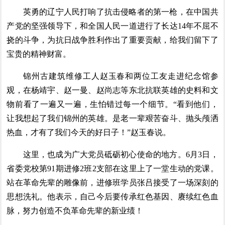
英勇的辽宁人民打响了抗击侵略者的第一枪，在中国共
产党的坚强领导下，和全国人民一道进行了长达14年不屈不
挠的斗争，为抗日战争胜利作出了重要贡献，给我们留下了
宝贵的精神财富。
锦州古建筑维修工人赵玉春和两位工友走进纪念馆参
观，在杨靖宇、赵一曼、赵尚志等东北抗联英雄的史料和文
物前看了一遍又一遍，生怕错过每一个细节。“看到他们，
让我想起了我们锦州的英雄。是老一辈艰苦奋斗、抛头颅洒
热血，才有了我们今天的好日子！”赵玉春说。
这里，也成为广大党员砥砺初心使命的地方。6月3日，
省委党校第91期进修2班2支部在这里上了一堂生动的党课。
站在革命先辈的雕像前，进修班学员张吕接受了一场深刻的
思想洗礼。他表示，自己今后要传承红色基因、赓续红色血
脉，努力创造不负革命先辈的新业绩！