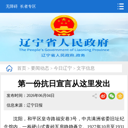
无障碍
长者专区
首页
要闻动态
政务公开
办事服务
首页
要闻动态
今日辽宁
文字信息
>
>
>
互动交流
第一份抗日宣言从这里发出
数据发布
发布时间：2026年06月04日
省情概况
信息来源：辽宁日报
沈阳，和平区皇寺路福安巷3号，中共满洲省委旧址纪
念馆内，一栋硬山式青砖瓦房静静矗立。1927年10月至1931