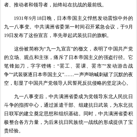
者、推动者和领导者，始终站在抗战的最前线。
1931年9月18日晚，日本帝国主义悍然发动震惊中外的
九一八事变。中共满洲省委第一时间召开紧急会议，于9月
19日发布了这份宣言，率先举起武装抗日的旗帜。
这份被简称为“九一九宣言”的檄文，表明了中国共产党
的立场、观点和主张，痛斥了日本帝国主义的强盗行径。它
笔锋如刀，字字铿锵：“罢工、罢课、罢市”“发动游击战
争”“武装驱逐日本帝国主义”……一声声呐喊刺破了沉默的夜
空，彰显了中国共产党领导人民誓死反抗侵略的坚定决心。
九一八事变后，中共满洲省委成为党领导东北人民抗日
斗争的指挥中心，通过派遣干部、组建抗日武装，为东北抗
日联军的建立奠定思想和组织基础。同时，中共满洲省委积
极整合各方力量，为后来抗日民族统一战线的形成提供了宝
贵经验。