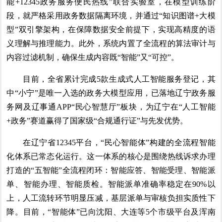
能+12345政务服务便民热线”联合实验室，在模型训练阶
段，就严格采用政务数据隔离环境，并通过“知识图谱+大模
型”双引擎架构，在保障数据安全前提下，实现高精度的语
义理解与推理能力。此外，系统内置了全流程的算法审计与
内容过滤机制，确保生成内容既“智能”又“可控”。
目前，全省累计完成5款生成式人工智能服务登记，其
中“小宁”是唯一入选的政务大模型应用，已落地辽宁政务服
务网及辽事通APP“民心智慧厅”板块，为辽宁在“人工智能
+政务”赛道赢得了国家级“合规通行证”与先发优势。
在辽宁省12345平台，“民心智能体”构建的全流程智能
化体系已常态化运行。这一体系的核心是围绕热线诉求办理
打造的“五智能”全流程闭环：智能应答、智能受理、智能派
单、智能办理、智能质检。智能派单准确率稳定在90%以
上，人工流转环节明显压减，基层派单与审核负担实质性下
降。目前，“智能体”已向沈阳、大连等5个市级平台及浑南