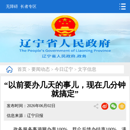
无障碍
长者专区
首页
要闻动态
政务公开
办事服务
首页
要闻动态
今日辽宁
文字信息
>
>
>
互动交流
“以前要办几天的事儿，现在几分钟
数据发布
就搞定”
省情概况
发布时间：2026年06月02日
信息来源：辽宁日报
政务服务事项网办率100%，群众反馈办结率100%、满