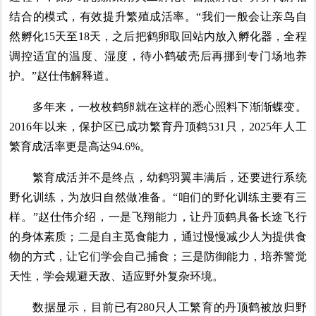
结合的模式，有效提升繁殖成活率。“我们一般会让亲鸟自
然孵化15天至18天，之后把鹤卵取回站内放入孵化器，全程
调控适宜的温度、湿度，待小鹤破壳后再挪到专门场地养
护。”赵仕伟解释道。
多年来，一枚枚鹤卵就在这样的悉心照料下渐渐蝶变。
2016年以来，保护区已成功繁育丹顶鹤531只，2025年人工
繁育成活率更是高达94.6%。
繁育成活并不是终点，幼鹤羽翼丰满后，还要进行系统
野化训练，为放归自然做准备。“咱们的野化训练主要有三
样。”赵仕伟介绍，一是飞翔能力，让丹顶鹤具备长途飞行
的身体素质；二是自主觅食能力，通过慢慢减少人为提供食
物的方式，让它们学会自己捕食；三是防御能力，培养警觉
天性，学会规避天敌、适应野外复杂环境。
数据显示，目前已有280只人工繁育的丹顶鹤被放归野