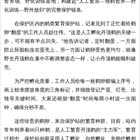
暂养场、野化训练基地，构建起“人工繁育—雏鹤暂养—野
化训练—野外放归”的完整保护链条。
在保护区内的鹤类繁育保护站，记者见到了正忙着给鹤
卵“翻蛋”的工作人员赵仕伟。“这是人工孵化丹顶鹤的关键一
步，可不能有半点闪失。”他告诉记者，定时翻蛋，一方面
防止胚胎粘连在蛋壳上，另一方面让鹤卵受热更均匀，就像
野生丹顶鹤在巢中不断调整姿态一样，让小丹顶鹤能顺利破
壳。
为严控孵化质量，工作人员给每一枚鹤卵都编上序号，
画上校准摆放角度的三角标记，并细致登记产蛋、叮壳、出
雏等关键时间。大家还根据“翻蛋”时间每两小时设一次闹
钟，确保分秒不差。
这些珍贵的鹤卵，来自保护站的繁育种群。目前，站内
常年饲养着60只种鹤，是人工繁育丹顶鹤的“主力军”。繁育
过程中，保护站创新采用人工孵化、自然孵化、并卵代孵相