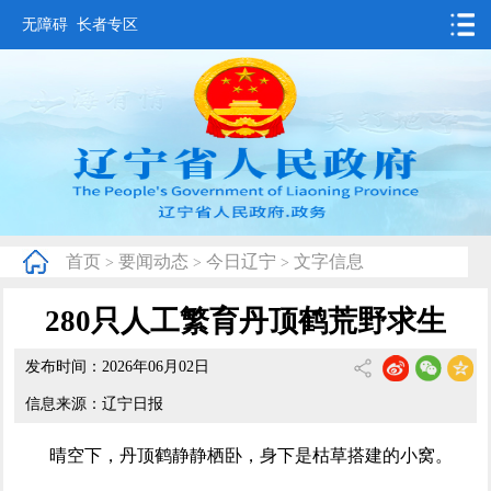
无障碍
长者专区
首页
要闻动态
政务公开
办事服务
首页
要闻动态
今日辽宁
文字信息
>
>
>
互动交流
280只人工繁育丹顶鹤荒野求生
数据发布
发布时间：2026年06月02日
省情概况
信息来源：辽宁日报
晴空下，丹顶鹤静静栖卧，身下是枯草搭建的小窝。