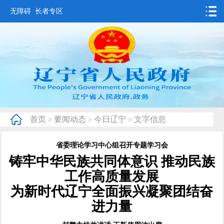
无障碍
长者专区
首页
要闻动态
政务公开
办事服务
首页
要闻动态
今日辽宁
文字信息
>
>
>
互动交流
省委理论学习中心组召开专题学习会
数据发布
铸牢中华民族共同体意识 推动民族
省情概况
工作高质量发展
为新时代辽宁全面振兴凝聚团结奋
进力量