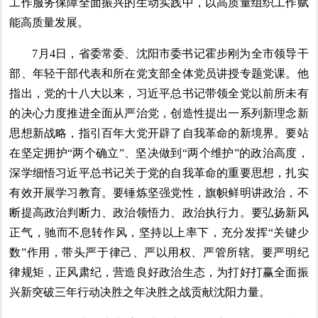
工作服务保障全面振兴的生动实践中，以高质量组织工作赋
能高质量发展。
7月4日，省委常委、沈阳市委书记霍步刚为全市领导干
部、年轻干部代表和所在党支部全体党员讲授专题党课。他
指出，党的十八大以来，习近平总书记带领全党以前所未有
的决心力度推进全面从严治党，创造性提出一系列新理念新
思想新战略，指引百年大党开辟了自我革命的新境界。要站
在坚定拥护“两个确立”、坚决做到“两个维护”的政治高度，
深学细悟习近平总书记关于党的自我革命的重要思想，扎实
有效开展学习教育。要锤炼坚强党性，旗帜鲜明讲政治，不
断提高政治判断力、政治领悟力、政治执行力。要弘扬新风
正气，驰而不息转作风，坚持以上率下，充分发挥“关键少
数”作用，带头严于律己、严以用权、严管所辖。要严明纪
律规矩，正风肃纪，营造良好政治生态，为打好打赢全面振
兴新突破三年行动决胜之年决胜之战贡献沈阳力量。