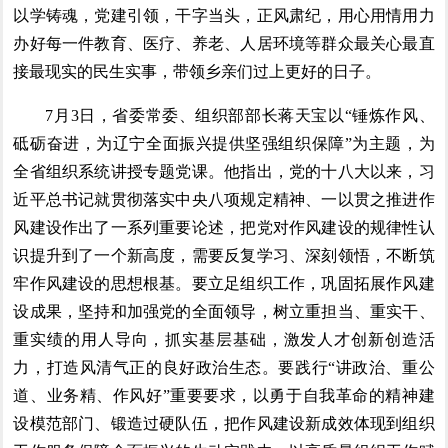
以学铸魂，党建引领，干字当头，正风肃纪，用心用情用力
办好每一件教育、医疗、养老、人居环境等群众最关心最直
接最现实的民生实事，带领乡亲们过上更好的日子。
7月3日，省委常委、组织部部长蒋天宝以“锤炼作风、
砥砺奋进，为辽宁全面振兴提供坚强组织保障”为主题，为
全省组织系统讲授专题党课。他指出，党的十八大以来，习
近平总书记就贯彻落实中央八项规定精神、一以贯之推进作
风建设作出了一系列重要论述，把党对作风建设的规律性认
识提升到了一个新高度，需要反复学习、深刻领悟，不断筑
牢作风建设的思想根基。要立足组织工作，巩固拓展作风建
设成果，坚持和加强党的全面领导，树立重担当、重实干、
重实绩的用人导向，抓实基层基础，激发人才创新创造活
力，打造风清气正的良好政治生态。要践行“讲政治、重公
道、业务精、作风好”重要要求，以勇于自我革命的精神建
设模范部门、锻造过硬队伍，把作风建设新成效体现到组织