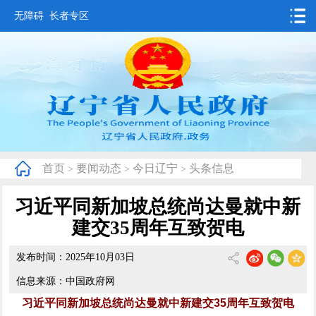
无障碍
长者专区
首页
要闻动态
政务公开
办事服务
首页
要闻动态
今日辽宁
头条信息
>
>
>
互动交流
习近平同新加坡总统尚达曼就中新
数据发布
建交35周年互致贺电
省情概况
发布时间：2025年10月03日
信息来源：中国政府网
习近平同新加坡总统尚达曼就中新建交35周年互致贺电