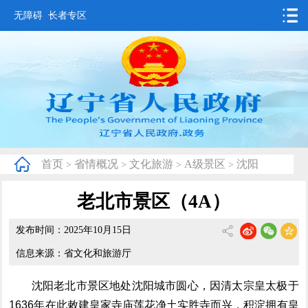
无障碍
长者专区
首页
要闻动态
政务公开
办事服务
首页
省情概况
文化旅游
A级景区
沈阳
>
>
>
>
互动交流
老北市景区（4A）
数据发布
发布时间：2025年10月15日
省情概况
信息来源：省文化和旅游厅
沈阳老北市
景区
地处沈阳城市圆心，因清太宗皇太极于
1636年在此敕建皇家寺庙莲花净土实胜寺而兴，积淀拥有皇