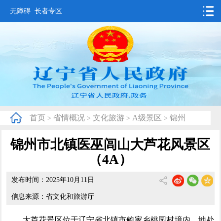
无障碍
长者专区
首页
要闻动态
政务公开
办事服务
首页
省情概况
文化旅游
A级景区
锦州
>
>
>
>
互动交流
锦州市北镇医巫闾山大芦花风景区
数据发布
（4A）
省情概况
发布时间：2025年10月11日
信息来源：省文化和旅游厅
大芦花景区位于辽宁省北镇市鲍家乡桃园村境内，地处