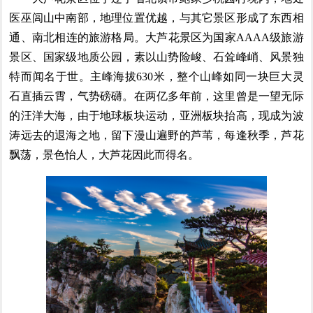
医巫闾山中南部，地理位置优越，与其它景区形成了东西相
通、南北相连的旅游格局。大芦花景区为国家AAAA级旅游
景区、国家级地质公园，素以山势险峻、石耸峰峭、风景独
特而闻名于世。主峰海拔630米，整个山峰如同一块巨大灵
石直插云霄，气势磅礴。在两亿多年前，这里曾是一望无际
的汪洋大海，由于地球板块运动，亚洲板块抬高，现成为波
涛远去的退海之地，留下漫山遍野的芦苇，每逢秋季，芦花
飘荡，景色怡人，大芦花因此而得名。