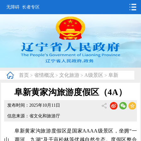
无障碍
长者专区
首页
要闻动态
政务公开
办事服务
首页
省情概况
文化旅游
A级景区
阜新
>
>
>
>
互动交流
阜新黄家沟旅游度假区（4A）
数据发布
发布时间：2025年10月11日
省情概况
信息来源：省文化和旅游厅
阜新黄家沟旅游度假区是国家AAAA级景区，坐拥“一
山、两河、九湖”及千亩松林等优越自然生态。度假区整合