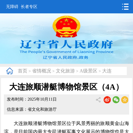
无障碍
长者专区
首页
要闻动态
政务公开
办事服务
首页
省情概况
文化旅游
A级景区
大连
>
>
>
>
互动交流
大连旅顺潜艇博物馆景区（4A）
数据发布
发布时间：2025年10月11日
省情概况
信息来源：省文化和旅游厅
大连旅顺潜艇博物馆景区位于风景秀丽的旅顺黄金山海
滨，是目前国内最大专司潜艇军事文化展示的博物馆也是大