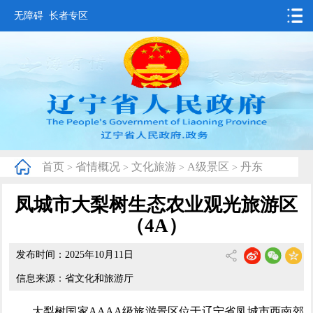
无障碍
长者专区
首页
要闻动态
政务公开
办事服务
首页
省情概况
文化旅游
A级景区
丹东
>
>
>
>
互动交流
凤城市大梨树生态农业观光旅游区
数据发布
（4A）
省情概况
发布时间：2025年10月11日
信息来源：省文化和旅游厅
大梨树国家AAAA级旅游景区位于辽宁省凤城市西南郊