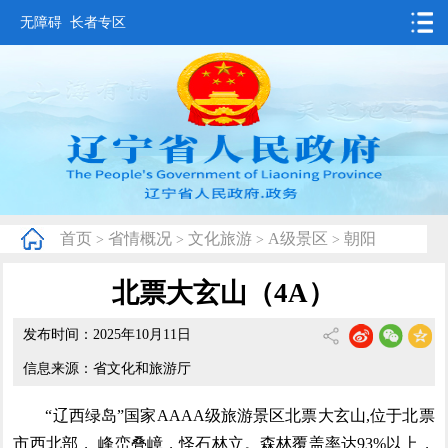
无障碍
长者专区
首页
要闻动态
政务公开
办事服务
首页
省情概况
文化旅游
A级景区
朝阳
>
>
>
>
互动交流
北票大玄山（4A）
数据发布
发布时间：2025年10月11日
省情概况
信息来源：省文化和旅游厅
“辽西绿岛”国家AAAA级旅游景区北票大玄山,位于北票
市西北部， 峰峦叠嶂，怪石林立。森林覆盖率达93%以上，