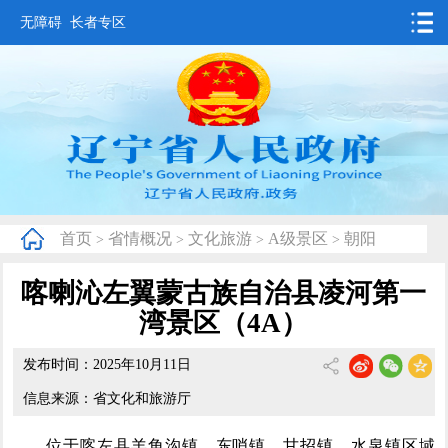
无障碍
长者专区
首页
要闻动态
政务公开
办事服务
首页
省情概况
文化旅游
A级景区
朝阳
>
>
>
>
互动交流
喀喇沁左翼蒙古族自治县凌河第一
数据发布
湾景区（4A）
省情概况
发布时间：2025年10月11日
信息来源：省文化和旅游厅
位于喀左县羊角沟镇、东哨镇、甘招镇、水泉镇区域