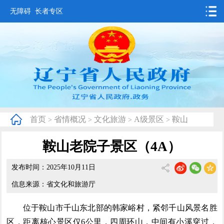
无障碍
长者专区
首页
要闻动态
政务公开
办事服务
首页
省情概况
文化旅游
A级景区
鞍山
>
>
>
>
互动交流
鞍山老院子景区（4A）
数据发布
发布时间：2025年10月11日
省情概况
信息来源：省文化和旅游厅
位于鞍山市千山东北部的韩家峪村，紧邻千山风景名胜
区，距离核心景区仅6公里，四周环山，中间有小溪穿过，