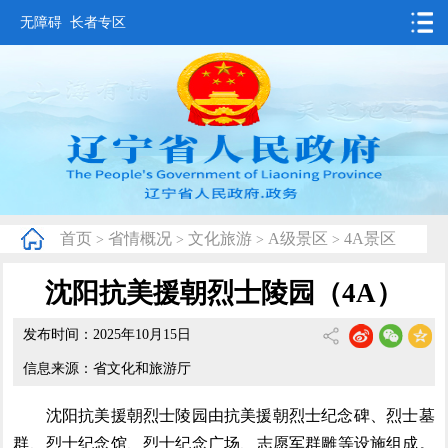
无障碍
长者专区
首页
要闻动态
政务公开
办事服务
首页
省情概况
文化旅游
A级景区
4A景区
>
>
>
>
互动交流
沈阳抗美援朝烈士陵园（4A）
数据发布
发布时间：2025年10月15日
省情概况
信息来源：省文化和旅游厅
沈阳抗美援朝烈士陵园由抗美援朝烈士纪念碑、烈士墓
群、烈士纪念馆、烈士纪念广场、志愿军群雕等设施组成
。