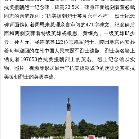
抗美援朝
烈士纪念碑
，
碑高23.5米，碑身正面镌刻着董必武
同志的亲笔题词
：
“抗美援朝烈士英灵永垂不朽”
，
烈士纪念
碑背面
镌
刻着周恩来总理亲自审阅的471字碑文。纪念碑后
面和两侧
安葬着
特级英雄
杨根思、
黄继光
，
一级
英雄
邱少
云、孙占元、
杨连第
等
123位志愿军烈士。
陵园
地宫
内
安葬
着
每年迎回的在韩中国人民
志愿军烈士遗骸。烈士英名墙上
镌刻着197653位抗美援朝烈士的英名。烈士纪念馆以实
物、照片、
视频等形式
展示了抗美援朝战争的历史史实和抗
美援朝烈士的英勇事迹。