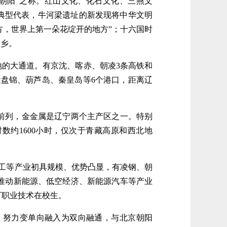
朝阳”之称。红山文化、化石文化、三燕文
典型代表，牛河梁遗址的新发现将中华文明
地方，世界上第一朵花绽开的地方”；十六国时
故乡。
地的大通道。有京沈、喀赤、朝凌3条高铁和
近盘锦、葫芦岛、秦皇岛等6个港口，距离辽
前列，金金属是辽宁两个主产区之一。特别
时数约1600小时，仅次于青藏高原和西北地
加工等产业初具规模、优势凸显，有凌钢、朝
推动新能源、低空经济、新能源汽车等产业
万职业技术在校生。
，努力变单向融入为双向融通，与北京朝阳