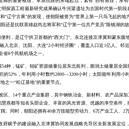
走廊的重要枢纽、草原丝路的东端起点，素有“西有敦煌，东有
华文明探源工程最新研究成果确认牛河梁遗址为古国时代第一阶段
鸟”和“辽宁古果”的发现，使朝阳被誉为“世界上第一只鸟飞起的
阳还是抗联英雄赵尚志将军和“辽宁第一位共产党员”陈镜湖的
通便利，是辽宁拱卫首都的“西大门”、东北连接京津冀和蒙东腹
融入北京、沈阳、大连“2小时经济圈”，覆盖人口近1亿人。邻
全省8个民航机场之一。
源54种，锰矿、钼矿资源储量位居东北前列，膨润土储量居全国
52%，年利用小时数约2800—3200小时；太阳能年利用小
地之一“松辽基地”的重要节点。
开发区、14个重点产业集群，其中钢铁冶金、新材料、农产品深
柏慧燕都等知名头部企业。丰富的风光资源、优越的净空条件，
阔。同时，朝阳还拥有40余万技能型劳动力、6万产业工人、2
政府赋予的建设融入京津冀协同发展战略先导区全新发展定位