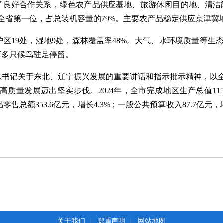
了良好合作关系，绿色农产品供应基地、旅游休闲目的地、清洁能
列全省第一位，占总装机容量的79%。主要农产品稳定供应京津
护区19处，湿地9处，森林覆盖率48%。大气、水环境质量等生
万多只候鸟驻足停留。
记关于东北、辽宁振兴发展的重要讲话和指示批示精神，以全
高质量发展迈出坚实步伐。2024年，全市完成地区生产总值1153
品零售总额353.6亿元，增长4.3%；一般公共预算收入87.7亿
关于我们
郑重声明
网站地图
|
|