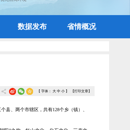
数据发布
省情概况
【 字体：
大
中
小
】
【打印文章】
个县、两个市辖区，共有128个乡（镇）、