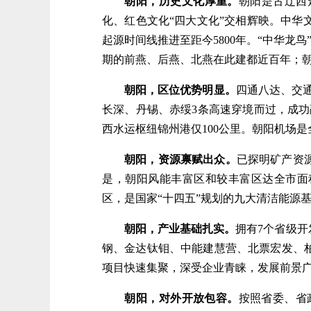
朝阳，历史文化厚重。
朝阳是古辽西
化、红色文化“四大文化”交相辉映。中
起源时间线推进至距今5800年。“中华龙
期的前燕、后燕、北燕在此建都近百年；朝
朝阳，区位优势明显。
四通八达、交
长深、丹锡、赤绥3条高速穿境而过，成功
西水运枢纽锦州港仅100公里。朝阳机场是
朝阳，资源禀赋出众。
已探明矿产资
是，朝阳风能丰富区和较丰富区达全市面积的
区，是国家“十四五”规划的九大清洁能源基
朝阳，产业基础扎实。
拥有7个省级
钢、金达钛钼、中能建慧营、北票宏发、
项目快速集聚，深受企业青睐，发展前景广
朝阳，对外开放包容。
按照省委、省