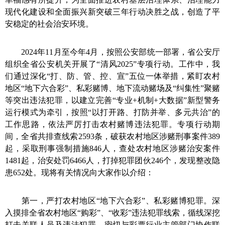
现代化建设和全面振兴新突破三年行动决胜之战，创造了平
安稳定的社会治安环境。
2024年11月至今年4月，按照公安部统一部署，省公安厅
组织全省公安机关开展了“清风2025”专项行动。工作中，我
们通过深化“打、防、管、控、宣”五位一体举措，紧盯农村
地区“地下六合彩”、私彩赌博、地下流动赌场及“纠集性”聚赌
等突出违法犯罪，以建立完善“专业+机制+大数据”新型警务
运行模式为牵引，按照“以打开路、打防并举、多元共治”的
工作思路，依法严厉打击农村赌博违法犯罪。专项行动期
间，全省共排查线索2593条，破获农村地区涉赌刑事案件389
起，采取刑事强制措施846人，查处农村地区涉赌治安案件
1481起，治安处罚6466人，打掉犯罪团伙246个，发现整改隐
患652处。现将有关情况向大家作以介绍：
第一，严打农村地区“地下六合彩”、私彩赌博犯罪。
深
入摸排全省农村地区“购彩”、“收彩”违法犯罪线索，循线深挖
打击关联人员及违法犯罪。密切与彩票行业主管部门协作联