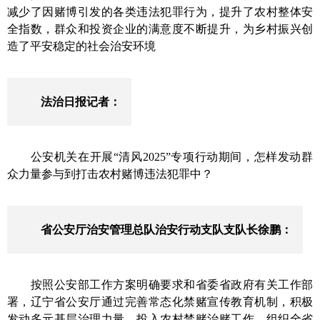
减少了因赌博
引发
的各类违法犯罪行为，
提升
了农村整体
安
全指数
，
群众和
投资企业的满意度
不断提升，
为乡村振兴创
造了平安稳定的社会治安环境
法治日报记者：
公安机关在开展“清风2025”专项行动期间，怎样发动群
众力量参与到打击农村赌博违法犯罪中？
省公安厅治安管理总队治安行动支队支队长徐鹏：
按照公安部
工作方案明确要求和
省委
省政府有关
工作部
署，辽宁省
公安
厅
通过
完善常态化禁赌宣传教育机制
，
积极
发动多元基层治理力量，投入农村禁赌治赌工作
，
组织全省