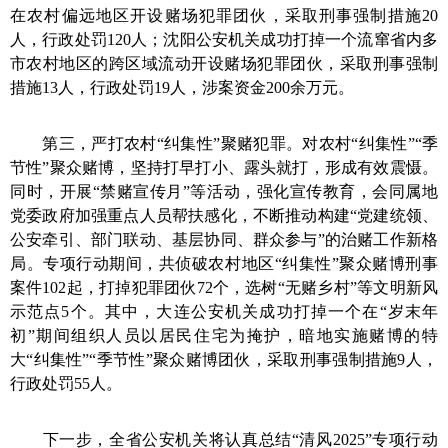
在农村偏远地区开设赌场犯罪团伙，采取刑事强制措施20
人，行政处罚120人；
沈阳公安机关
成功打掉一个流窜省内多
市农村地区的跨区域流动开设赌场犯罪团伙，采取刑事强制
措施13人，行政处罚19人，涉案资金200余万元。
第三，严打农村“纠集性”聚赌犯罪。
对农村“纠集性”“季
节性”聚众赌博，坚持打早打小、露头就打，形成有效震慑。
同时，开展“禁赌宣传月”等活动，强化宣传教育，会同属地
党委政府加强重点人员帮扶感化，不断推动构建“党建统领、
公安牵引、部门联动、基层协同、群众参与”的治赌工作新格
局。专项行动期间，共侦破农村地区“纠集性”聚众赌博刑事
案件102起，打掉犯罪团伙72个，选树“无赌乡村”等文明新风
示范点5个。其中
，大连公安机关
成功打掉一个在“岁末年
初”期间组织人员以居民住宅为掩护，暗地实施赌博的特
大“纠集性”“季节性”聚众赌博团伙，采取刑事强制措施9人，
行政处罚55人。
下一步，全省公安机关将认真总结“清风2025”专项行动