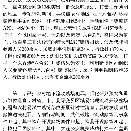
动，重点整治问题短板突出、群众反映强烈、打击工作薄弱
的地区。专项行动期间，共侦破农村地区“地下六合彩”私彩
赌博刑事案件80起，打掉犯罪团伙54个，推动封停下架赌博
APP、网站94个。其中，
鞍山公安机关
成功侦破“4•15”专案，
打掉一个以国家福彩、体彩以及港澳“六合彩”开奖结果为依
托，私自坐庄非法经营的特大“私彩”赌博团伙，涉及代理和
参赌人员200余人，采取刑事强制措施34人，行政处罚79人，
扣押罚没赌资80万元；
沈阳公安机关
成功侦破“3•10”专案，打
掉一个以香港“六合彩”开奖结果为依托，利用赌博网站组织
人员参赌的特大“六合彩”赌博团伙，采取刑事强制措施35
人、行政处罚41人，涉案资金流水200余万。
第二，严打农村地下流动赌场犯罪。
强化研判预警和重
点部位巡查，对省、市、县际交界区域易出现流动开设赌场
问题和农村易滋生赌博部位开展针对性清查，及时发现查处
赌博违法犯罪。专项行动期间，共侦破地下流动赌场刑事案
件97起，其中跨市开设赌场案件13起、跨县开设赌场20起，
打掉犯罪团伙69个。其中，
大连公安机
关
成功打掉一个盘踞