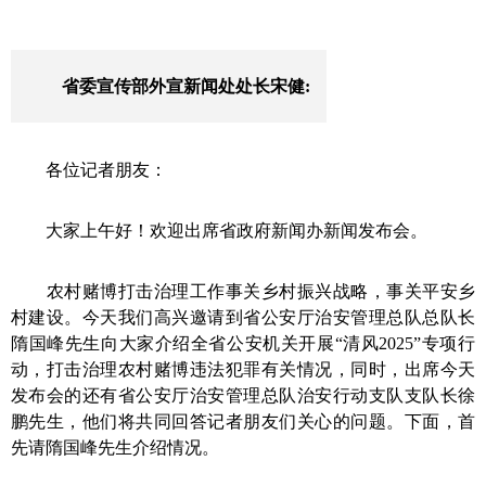
省委宣传部外宣新闻处处长宋健:
各位记者朋友：
大家
上午
好！欢迎
出席
省政府新闻办新闻发布会。
农村赌博打击治理工作事关乡村振兴战略，事关平安乡
村建设。今天我们高兴邀请到
省公安厅治安管理总队总队长
隋国峰
先生
向大家介
绍全省公安机关开展“清风
2025
”专项行
动，打击治理农村赌博违法犯罪有关情况，
同时，出席今天
发布会的还有
省公安厅治安管理总队治安行动支队支队长
徐
鹏
先生
，他们将共同回答记者朋友们关心的问题。
下面
，首
先请
隋国峰
先生
介绍情况。