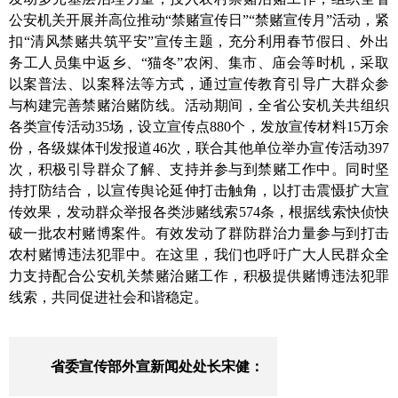
公安机关
开展并高位推动“禁赌宣传日”
“禁赌宣传月”活动，紧
扣“清风禁赌共筑平安”宣传主题，
充分利用
春节假日、外出
务工人员集中
返
乡、“猫冬”农闲、
集市、庙会等时机，采取
以案普法、以案释法等方式
，通过宣传教育引导广大群众参
与构建完善禁赌治赌防线
。
活动期间，全省公安机关共
组织
各类宣传活动
35场，设立宣传点880个，发放宣传材料15万余
份，各级媒体刊发报道46次，联合其他单位举办宣传活动397
次，
积极
引导群众了解、支持并参与到禁赌工作中。同时坚
持打防结合，以宣传舆论延伸打击触角，以打击震慑扩大宣
传效果
，发动群众举报各类涉赌线索574条，根据线索快侦快
破一批农村赌博案件。有效发动了群防群治力量参与到打击
农村赌博违法犯罪中。在这里
，我们也呼吁广大人民群众全
力支持配合公安机关禁
赌治
赌工作，积极提供赌博违法犯罪
线索
，共同促进社会和谐稳定。
省委宣传部外宣新闻处处长宋健：