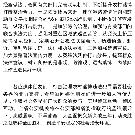
经验做法，会同有关部门完善联动机制，不断提升农村赌博
打击整治合力。
一是拓宽线索来源。
建立涉赌警情研判和鼓
励群众举报相结合的“双向获取线索”机制，不断提升侦查发
现、纵深打击能力。
二是加强综合治理。
加强与有关部门的
联合执法力度，强化对重点区域的
巡查
监管，从源头上挤压
赌博活动空间。定期召开公检法联席会议，畅通侦查、起
诉、审判程序，统一认识和执法标准。
三是加强禁赌宣传。
加大禁赌普法宣传力度，以案释法延伸打击效果，提高群众
法律意识，树立良好的是非观、道德观，远离赌博，为禁赌
工作营造良好环境。
各位媒体朋友们，打击治理农村赌博违法犯罪需要社会
各界的鼎力支持，希望新闻媒体朋友们进一步加大宣传力
度，争取社会各界和广大群众的参与，实现警媒互动、警民
互动。全省公安机关将在公安部和省委省政府的坚强领导
下，忠诚履职、不辱使命，为全面振兴新突破三年行动决胜
之战取得全面胜利，创造平安稳定的社会治安环境。