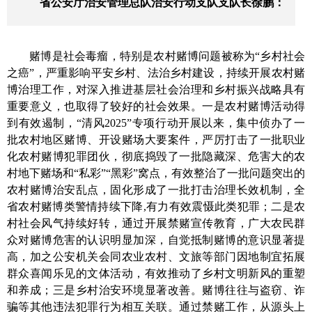
省公安厅治安管理总队治安行动支队支队长徐鹏：
赌博是社会毒瘤，特别是农村赌博问题被称为“乡村社会
之癌”，严重影响平安乡村、法治乡村建设，
持续开展农村赌
博
治理工作，
对深入推进
基层社会治理和乡村振兴战略
具有
重要意义
，
也取得了较好的社会效果
。
一是
农村赌博
活动
得
到有效遏制，
“清风2025”专项行动开展以来
，集中侦办了一
批农村地区赌博、开设赌场大要案件，严厉打击了一批职业
化农村赌博犯罪团伙，彻底捣毁了一批隐藏深、危害大的农
村地下赌场和“私彩”“黑彩”窝点，有效整治了一批问题突出的
农村赌博治安乱点，固化形成了一批打击治理长效机制，
全
省农村
赌博
类
警情持续下降
,有力有效
震慑此类犯罪；
二是
农
村
社会风气持续
好转
，
通过开展
禁
赌宣传教育
，广大农民群
众对赌博
危害
的认识
明显
加深，
自觉
抵制赌博的意识显著提
高，加之公安机关会同农业农村、文旅等部门
因地制宜
拓展
群众喜闻乐见
的文体活动，
有效
推动
了乡村文明
新风的重塑
和
养成
；
三是
乡村
治安环境显著改善。赌博
往往
与
盗窃
、诈
骗等其他违法犯罪行为相互关联。通过
禁赌工作，
从源头上