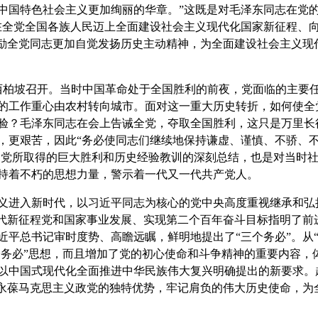
中国特色社会主义更加绚丽的华章。”这既是对毛泽东同志在党的
在全党全国各族人民迈上全面建设社会主义现代化国家新征程、
激励全党同志更加自觉发扬历史主动精神，为全面建设社会主义现
西柏坡召开。当时中国革命处于全国胜利的前夜，党面临的主要
的工作重心由农村转向城市。面对这一重大历史转折，如何使全
验？毛泽东同志在会上告诫全党，夺取全国胜利，这只是万里长
，更艰苦，因此“务必使同志们继续地保持谦虚、谨慎、不骄、
我们党所取得的巨大胜利和历史经验教训的深刻总结，也是对当时
持着不朽的思想力量，警示着一代又一代共产党人。
进入新时代，以习近平同志为核心的党中央高度重视继承和弘
时代新征程党和国家事业发展、实现第二个百年奋斗目标指明了前
平总书记审时度势、高瞻远瞩，鲜明地提出了“三个务必”。从“
两个务必”思想，而且增加了党的初心使命和斗争精神的重要内容
以中国式现代化全面推进中华民族伟大复兴明确提出的新要求。
，永葆马克思主义政党的独特优势，牢记肩负的伟大历史使命，为