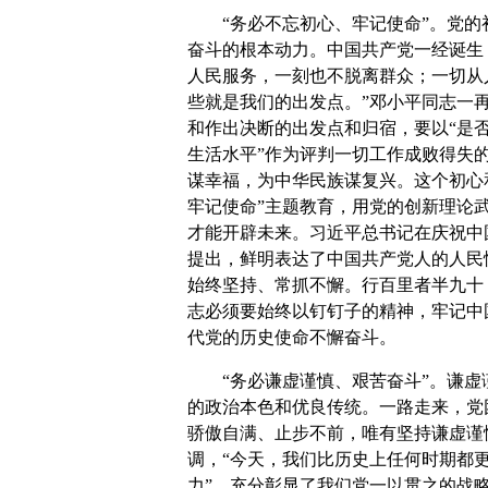
“务必不忘初心、牢记使命”。党的初
奋斗的根本动力。中国共产党一经诞生
人民服务，一刻也不脱离群众；一切从
些就是我们的出发点。”邓小平同志一
和作出决断的出发点和归宿，要以“是
生活水平”作为评判一切工作成败得失
谋幸福，为中华民族谋复兴。这个初心
牢记使命”主题教育，用党的创新理论
才能开辟未来。习近平总书记在庆祝中
提出，鲜明表达了中国共产党人的人民
始终坚持、常抓不懈。行百里者半九十
志必须要始终以钉钉子的精神，牢记中
代党的历史使命不懈奋斗。
“务必谦虚谨慎、艰苦奋斗”。谦虚谨
的政治本色和优良传统。一路走来，党
骄傲自满、止步不前，唯有坚持谦虚谨
调，“今天，我们比历史上任何时期都
力”，充分彰显了我们党一以贯之的战