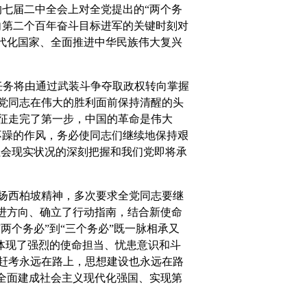
七届二中全会上对全党提出的“两个务
向第二个百年奋斗目标进军的关键时刻对
代化国家、全面推进中华民族伟大复兴
任务将由通过武装斗争夺取政权转向掌握
党同志在伟大的胜利面前保持清醒的头
征走完了第一步，中国的革命是伟大
不躁的作风，务必使同志们继续地保持艰
社会现实状况的深刻把握和我们党即将承
扬西柏坡精神，多次要求全党同志要继
进方向、确立了行动指南，结合新使命
两个务必”到“三个务必”既一脉相承又
，体现了强烈的使命担当、忧患意识和斗
赶考永远在路上，思想建设也永远在路
全面建成社会主义现代化强国、实现第