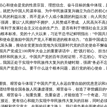
心和使命是党的性质宗旨、理想信念、奋斗目标的集中体现，
，就把为中国人民谋幸福、为中华民族谋复兴确立为自己的初心
人民的利益出发，而不是从个人或小集团的利益出发；向人民负
再强调，要以“人民拥护不拥护、人民赞成不赞成、人民高兴不高
否有利于发展社会主义社会的生产力、是否有利于增强社会主义
的根本标准。党的十八大以来，习近平总书记鲜明指出：“中国共
和使命是激励中国共产党人不断前进的根本动力。”在新中国成立
武装头脑，推动全党更加自觉地为实现新时代党的历史使命不懈
国共产党成立100周年大会上的重要讲话中，把“践行初心、担当
情怀和民族大义。中国共产党的百年历程证明，不忘初心、牢记
，我国正处于实现中华民族伟大复兴的关键时期，强调“务必不忘
国共产党是什么、要干什么这个根本问题，践行党的初心使命，
慎、艰苦奋斗体现了中国共产党人永远自警自励的忧患意识和
团结带领全国各族人民谦虚谨慎、艰苦奋斗，创造了举世瞩目的
慎、艰苦奋斗，知重负重、负重奋进，才能创造下一个奇迹。习
更接近、更有信心和能力实现中华民族伟大复兴的目标，同时必
略清醒和坚定意志。在新的赶考之路上，我们肩负着全面建成社