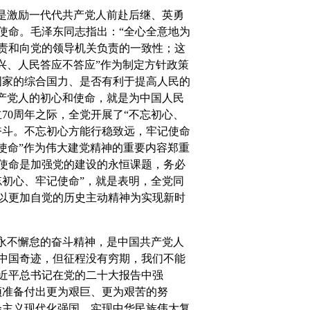
是激励一代代共产党人前赴后继、英勇
使命。毛泽东同志指出：“全心全意地为
责和向党的领导机关负责的一致性；这
兴、人民答应不答应”作为制定方针政策
国家的综合国力、是否有利于提高人民的
产党人的初心和使命，就是为中国人民
70周年之际，全党开展了“不忘初心、
奋斗。不忘初心方能行稳致远，牢记使命
使命”作为伟大建党精神的重要内容郑重
使命是加强党的建设的永恒课题，务必
初心、牢记使命”，就是表明，全党同
以更加自觉的历史主动精神为实现新时
永不懈怠的奋斗精神，是中国共产党人
中国奇迹，但征程没有穷期，我们不能
近平总书记在党的二十大报告中强
须准备付出更为艰巨、更为艰苦的努
会主义现代化强国、实现中华民族伟大复