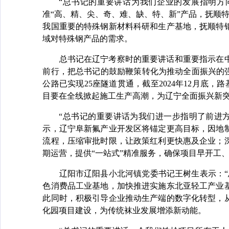
“总书记的重要讲话为我们企业的发展指明方向
准“高、精、尖、奇、难、缺、特、新”产品，抚顺
我国重要的特殊钢新材料科研和生产基地，抚顺特
域对特殊钢产品的需求。
总书记在辽宁考察时的重要讲话和重要指示在中
前行，把总书记的鼓励鞭策转化为推动全面振兴的
公路已实现25座隧道贯通，截至2024年12月底，路
目要在全线掀起施工生产高潮，为辽宁全面振兴新
“总书记的重要讲话为我们进一步指明了前进方
示，辽宁阜新氟产业开发区将锚定更高目标，因地
流程，压缩审批时限，让政策红利更快惠及企业；
期运营，提供“一站式”精准服务，确保项目早开工
辽阳市辽阳县小北河镇党委书记王树生表示：“总
色消费品工业基地，加快推进实施东北亚轻工产业
此同时，积极引导企业推动生产端的数字化转型，
化园项目建设，为传统袜业发展增添新动能。