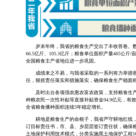
岁末年终，我省的粮食生产交出了丰收答卷。数据显示
66.5亿斤、105.3亿斤；粮食单位面积产量465公
全国粮食主产省地位进一步巩固。
成绩来之不易，与我省采取的一系列有力举措密切
任，狠抓责任落实和措施落实，确保粮食生产稳面
及时出台各项强农惠农富农政策，支持粮食生产。
种粮农民一次性补贴等直接补贴资金94.9亿元，
全省粮食播种面积连续5年稳定增长。
耕地是粮食生产的命根子，我省严守耕地红线，全
订目标责任书，市、县、乡层层签订责任状，确保粮
土地保护利用技术模式，分类实施黑土地保护工程1