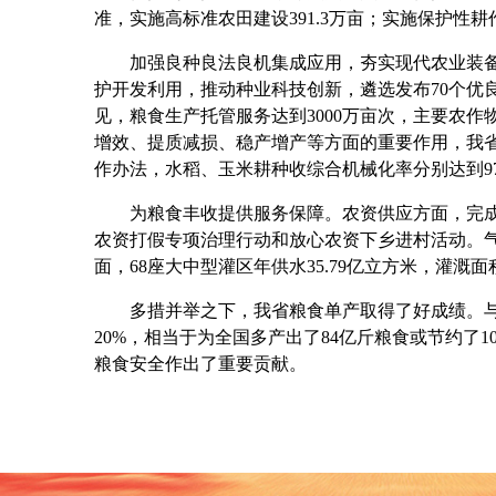
准，实施高标准农田建设391.3万亩；实施保护性耕
加强良种良法良机集成应用，夯实现代农业装备技
护开发利用，推动种业科技创新，遴选发布70个优
见，粮食生产托管服务达到3000万亩次，主要农作
增效、提质减损、稳产增产等方面的重要作用，我
作办法，水稻、玉米耕种收综合机械化率分别达到97.
为粮食丰收提供服务保障。农资供应方面，完成化肥
农资打假专项治理行动和放心农资下乡进村活动。气
面，68座大中型灌区年供水35.79亿立方米，灌溉面
多措并举之下，我省粮食单产取得了好成绩。与全
20%，相当于为全国多产出了84亿斤粮食或节约了1
粮食安全作出了重要贡献。