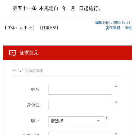
第五十一条 本规定自 年 月 日起施行。
编辑时间：9999-12-31
【 字体：
大
中
小
】
【打印文章】
责任编辑：
陈侃
征求意见
带 "
" 的为必填项
*
*
姓名
*
身份证
*
职业
*