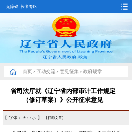
无障碍
长者专区
首页
要闻动态
政务公开
办事服务
首页
互动交流
意见征集
政府规章
>
>
>
互动交流
数据发布
省司法厅就《辽宁省内部审计工作规定
（修订草案）》公开征求意见
省情概况
【 字体：
】
大
中
小
【打印文章】