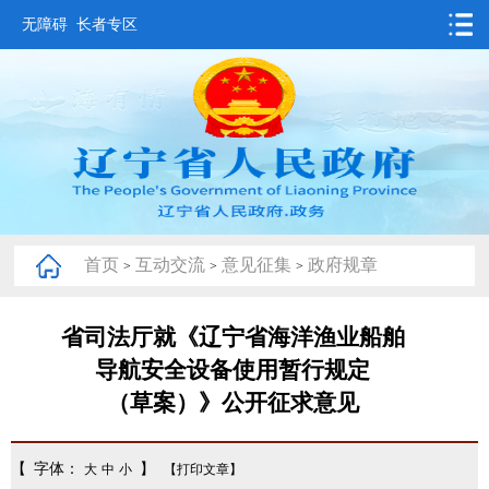
无障碍
长者专区
首页
要闻动态
政务公开
办事服务
首页
互动交流
意见征集
政府规章
>
>
>
互动交流
数据发布
省司法厅就《辽宁省海洋渔业船舶
导航安全设备使用暂行规定
省情概况
（草案）》公开征求意见
【 字体：
】
大
中
小
【打印文章】