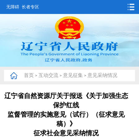
无障碍
长者专区
首页
要闻动态
政务公开
办事服务
首页
互动交流
意见征集
意见采纳情况
>
>
>
互动交流
数据发布
辽宁省自然资源厅关于报送《关于加强生态
保护红线
省情概况
监督管理的实施意见（试行）（征求意见
稿）》
征求社会意见采纳情况