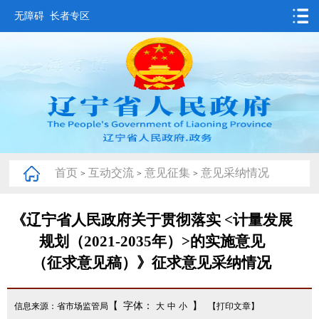
无障碍
长者专区
首页
要闻动态
政务公开
办事服务
首页
互动交流
意见征集
意见采纳情况
>
>
>
互动交流
数据发布
《辽宁省人民政府关于贯彻落实 <计量发展
规划（2021-2035年）>的实施意见
省情概况
（征求意见稿）》征求意见采纳情况
【 字体：
】
信息来源：省市场监管局
大
中
小
【打印文章】